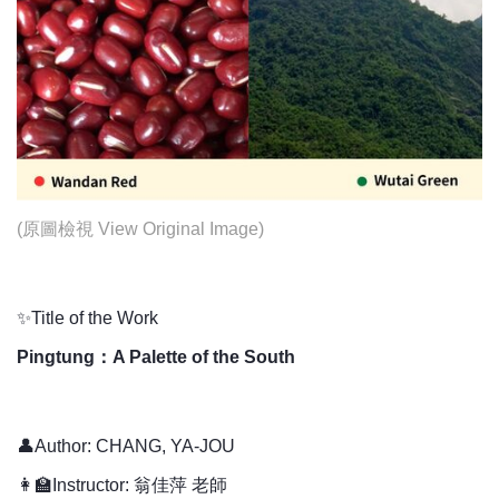
(
原圖檢視 View Original Image
)
✨Title of the Work
Pingtung：A Palette of the South
👤Author: CHANG, YA-JOU
👩‍🏫Instructor: 翁佳萍 老師