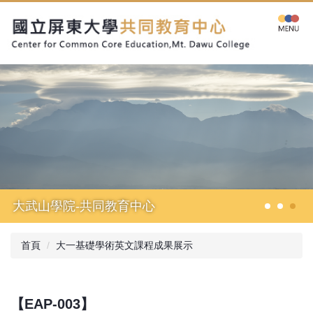
跳
到
主
要
內
容
區
大武山學院-共同教育中心
首頁
大一基礎學術英文課程成果展示
【EAP-003】