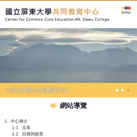
跳
到
主
要
內
容
區
大武山學院-共同教育中心
網站導覽
1 . 中心簡介
1-1 . 沿革
1-2 . 目標與願景