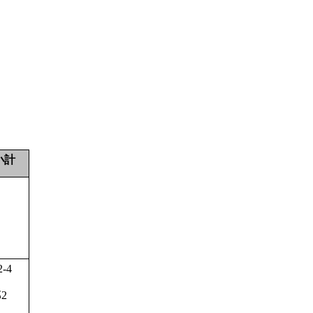
小計
2-4
部
2