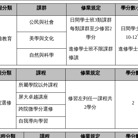
程分類
課群
修業規定
學分數
日間學士班
3
類課群
公民與社會
每類課群至少修習
2
日間學
學分
10-12
美學與文化
雅教育
進修學士班不限課群
進修學士
自然與科學
修讀
程分類
課程
修業規定
學分
所屬學院以外課程
屏大卓越講座
修習左列任一課程共
院選修
2
2
學分
跨院微學分選修
自我導向學習
課程分類
課程
修業規定
學分