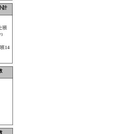
小計
士班
*3
班
14
數
數