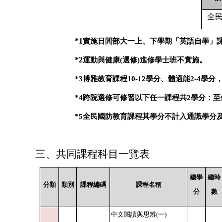
全
*1
實施日間部大一上、下學期「英語自學」
*2
運動與健康
(
選修
)
進修學士班不實施。
*3
博雅教育課程
10-12
學分、體適能
2-4
學分
*4
跨院選修可修習以下任一課程共
2
學分：至
*5
全民國防教育課程其學分不計入通識學分
三、共同課程科目一覽表
總學
總時
分類
類別
課程編碼
課程名稱
分
數
中文閱讀與思辨(一)