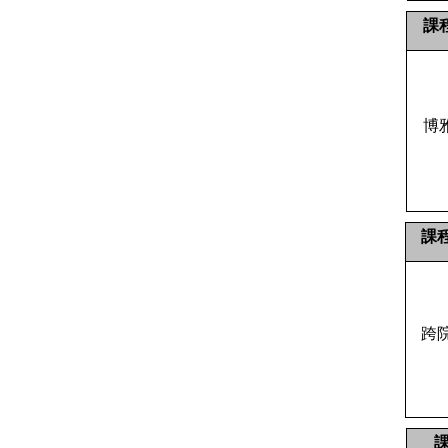
課
博
課
跨