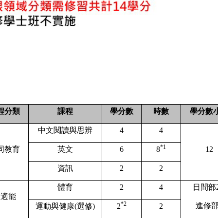
程分類
課程
學分數
時數
學分數
中文閱讀與思辨
4
4
*1
同教育
英文
6
8
12
資訊
2
2
體育
2
4
日間部
體適能
*2
進修
運動與健康
(
選修
)
2
2