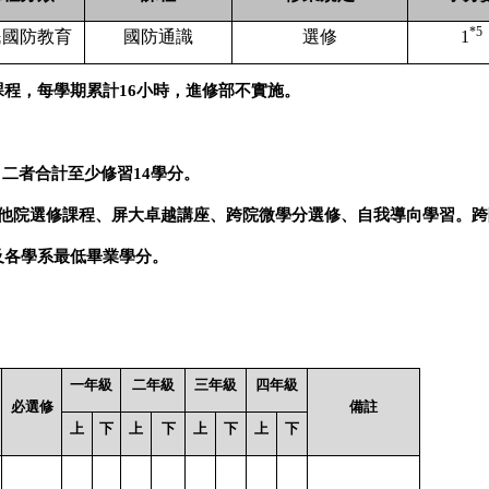
*5
民國防教育
國防通識
選修
1
課程，每學期累計
16
小時，進修部不實施。
，二者合計至少修習
14
學分。
他院選修課程、屏大卓越講座、跨院微學分選修、自我導向學習。跨
及各學系最低畢業學
分。
一年級
二年級
三年級
四年級
必選修
備註
上
下
上
下
上
下
上
下