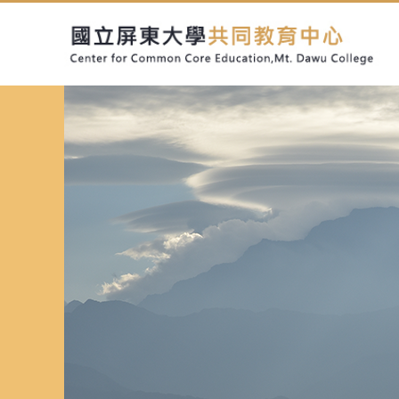
跳
到
主
要
內
容
區