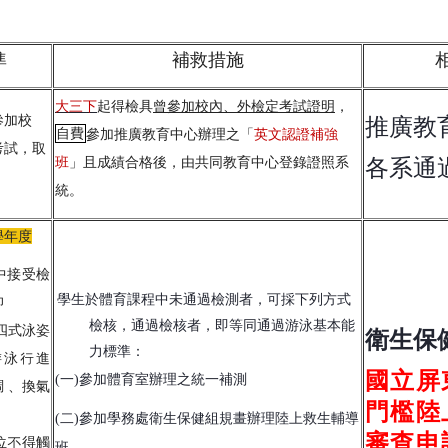
準
補救措施
大三下
起得檢具
曾參加校內、外檢定考試證明
，
參加校
推廣教
自費
參加推廣教育中心辦理之「
英文認證補強
考試，取
班
」且成績合格後，由共同教育中心登錄證照系
各系通
統。
學年度
中接受檢
學生於體育課程中未通過檢測者，可採下列方式
仰
檢核，通過檢核者，即等同通過游泳基本能
四式泳姿
衛生保
力標準：
游泳行進
國立屏
(一)參加體育室辦理之統一補測
 、換氣
門檻陸
(二)參加學務處衛生保健組規畫辦理陸上救生輔導
審查申
位不得觸
班。