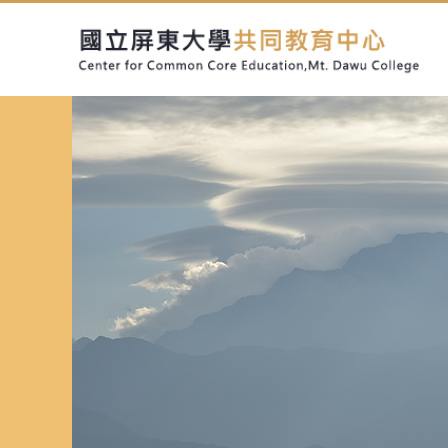
跳
到
主
要
內
容
區