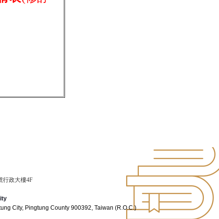
號行政大樓4F
ity
gtung City, Pingtung County 900392, Taiwan (R.O.C.)