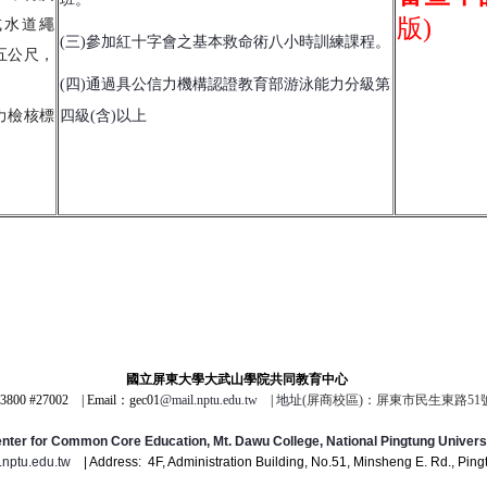
版)
或水道繩
(三)參加紅十字會之基本救命術八小時訓練課程。
五公尺，
(四)通過具公信力機構認證教育部游泳能力分級第
力檢核標
四級(含)以上
國立屏東大學大武山學院共同教育中心
3800 #27002
|
Email：gec01
@mail.nptu.edu.tw
|
地址
(屏商校區)
：
屏東市民生東路51
nter for Common Core Education, Mt. Dawu College, National Pingtung Univers
.nptu.edu.tw
| Address: 4F, Administration Building, No.51, Minsheng E. Rd., Pin