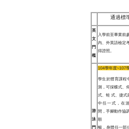
通過標
英
入學前至畢業前
文
內、外英語檢定
門
得證照。
檻
104學年度~107
學生於體育課程
測，可採蝶式、
式、蛙 式、捷式
中任一式，在
游
間，手腳動作協調
泳
順
暢，身體任一部
門