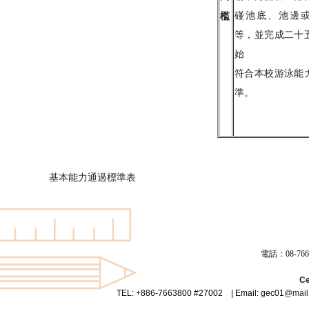
碰池底、池邊
檻
等，並完成二十
始
符合本校游泳能
準。
基本能力通過標準表
電話：08-766
Ce
TEL:
+886-7663800 #27002
|
Email: gec01
@mail