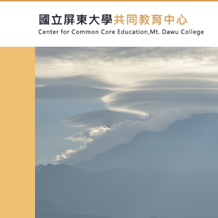
跳
到
主
要
內
容
區