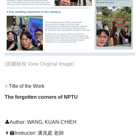
(
原圖檢視 View Original Image
)
✨Title of the Work
The forgotten corners of NPTU
👤Author: WANG, KUAN-CHIEH
👩‍🏫Instructor: 潘兆庭 老師