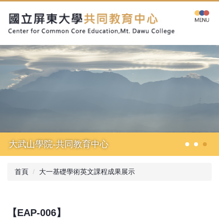
跳
到
主
要
內
容
區
大武山學院-共同教育中心
首頁
大一基礎學術英文課程成果展示
【EAP-006】