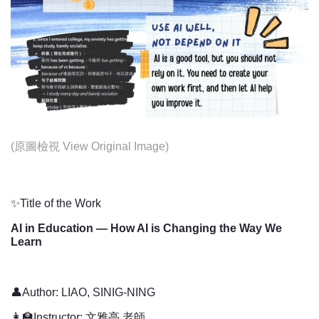
(
原圖檢視 View Original Image
)
✨Title of the Work
AI in Education — How AI is Changing the Way We
Learn
👤Author: LIAO, SINIG-NING
👩‍🏫Instructor: 文雅亭 老師