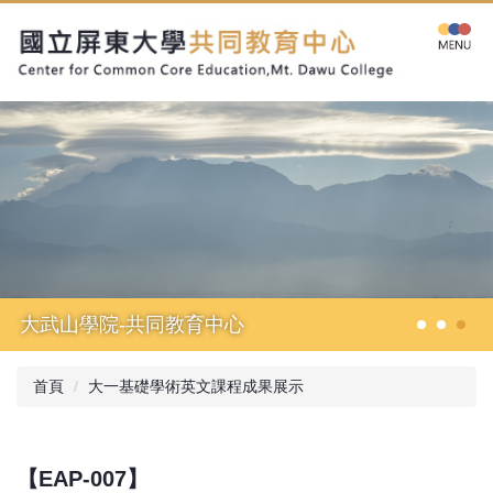
跳
到
主
要
內
容
區
大武山學院-共同教育中心
首頁
大一基礎學術英文課程成果展示
【EAP-007】