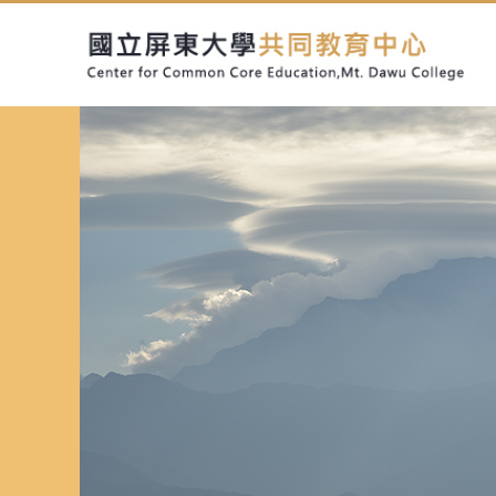
跳
到
主
要
內
容
區