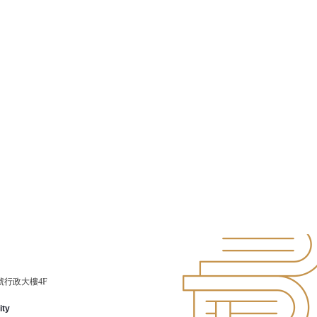
號行政大樓4F
ity