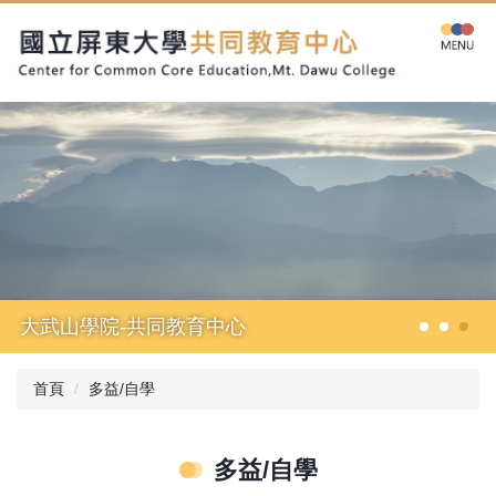
跳
到
主
要
內
容
區
大武山學院-共同教育中心
首頁
多益/自學
多益/自學